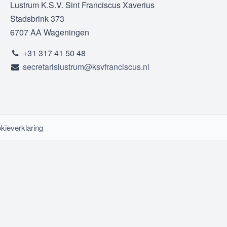
Lustrum K.S.V. Sint Franciscus Xaverius
Stadsbrink 373
6707 AA Wageningen
+31 317 41 50 48
secretarislustrum@ksvfranciscus.nl
kieverklaring