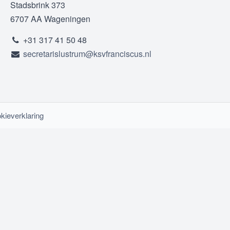
Stadsbrink 373
6707 AA Wageningen
+31 317 41 50 48
secretarislustrum@ksvfranciscus.nl
kieverklaring